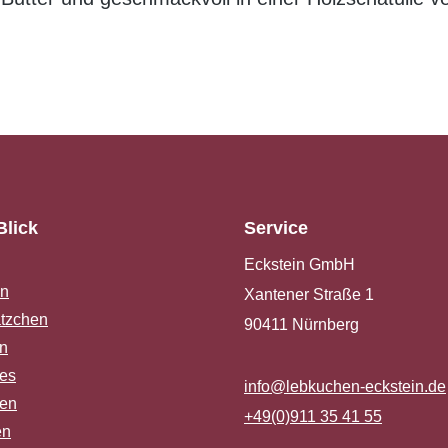
Blick
Service
Eckstein GmbH
en
Xantener Straße 1
ätzchen
90411 Nürnberg
in
es
info@lebkuchen-eckstein.de
len
+49(0)911 35 41 55
en