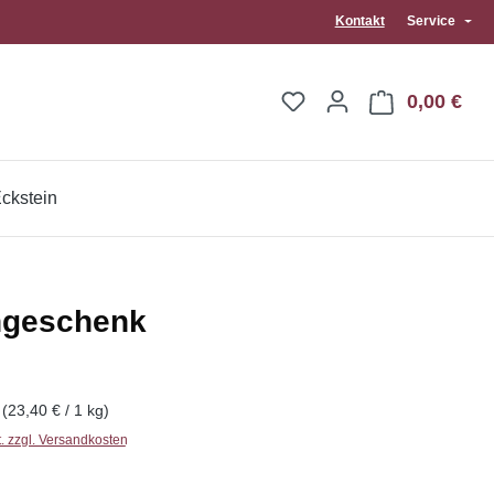
Kontakt
Service
0,00 €
War
ckstein
ngeschenk
eis:
g
(23,40 € / 1 kg)
t. zzgl. Versandkosten