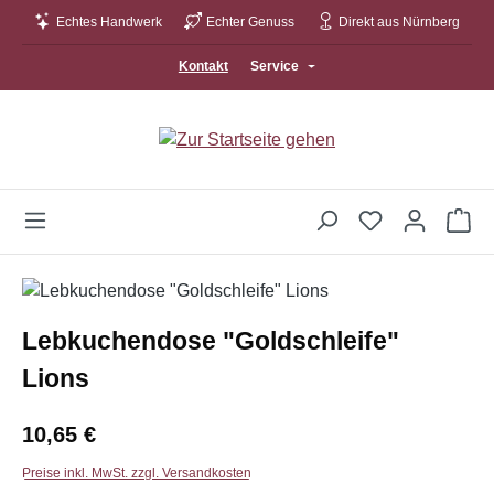
Echtes Handwerk
Echter Genuss
Direkt aus Nürnberg
Zum Hauptinhalt springen
Kontakt
Service
Wa
Bildergalerie überspringen
Lebkuchendose "Goldschleife"
Lions
Regulärer Preis:
10,65 €
Preise inkl. MwSt. zzgl. Versandkosten